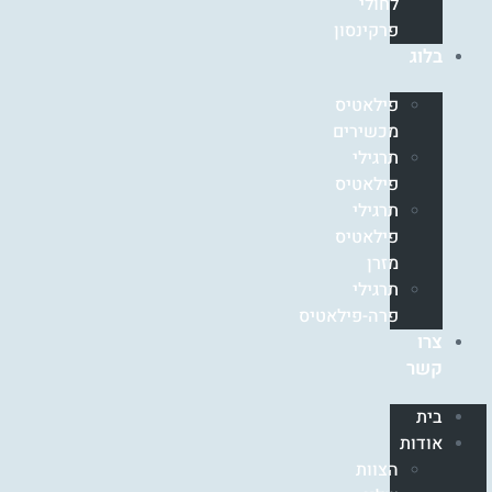
לחולי
פרקינסון
בלוג
פילאטיס
מכשירים
תרגילי
פילאטיס
תרגילי
פילאטיס
מזרן
תרגילי
פרה-פילאטיס
צרו
קשר
בית
אודות
הצוות