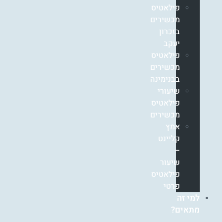
פילאטיס
מכשירים
בזכרון
יעקב
פילאטיס
מכשירים
בבנימינה
שיעורי
פילאטיס
מכשירים
אמץ
קליינט
–
שיעור
פילאטיס
פרטי
למי זה
מתאים?