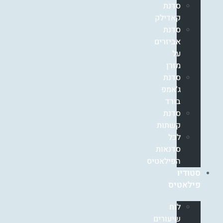
סדנת
קאדילק
סדנת
אביזרים
על
מזרן
סדנת
ג'אמפ
בורד
סדנת
קשתות
לכל
סדנאות
הפילאטיס
סטודיו
פילאטיס
לוח
שיעורים