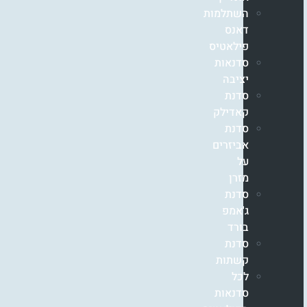
השתלמות
דאנס
פילאטיס
סדנאות
יציבה
סדנת
קאדילק
סדנת
אביזרים
על
מזרן
סדנת
ג'אמפ
בורד
סדנת
קשתות
לכל
סדנאות