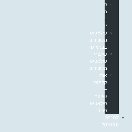
פילאטיס
מכשירים
בזכרון
יעקב
פילאטיס
מכשירים
בבנימינה
שיעורי
פילאטיס
מכשירים
אמץ
קליינט
–
שיעור
פילאטיס
פרטי
למי זה
מתאים?