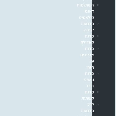
השתלמות
דאנס
פילאטיס
סדנאות
יציבה
סדנת
קאדילק
סדנת
אביזרים
על
מזרן
סדנת
ג'אמפ
בורד
סדנת
קשתות
לכל
סדנאות