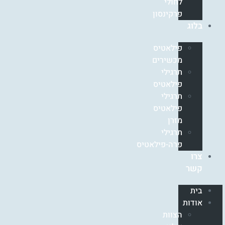
לחולי
פרקינסון
בלוג
פילאטיס
מכשירים
תרגילי
פילאטיס
תרגילי
פילאטיס
מזרן
תרגילי
פרה-פילאטיס
צרו
קשר
בית
אודות
הצוות