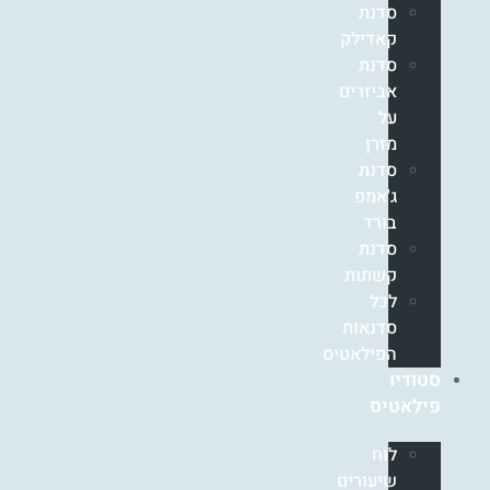
סדנת
קאדילק
סדנת
אביזרים
על
מזרן
סדנת
ג'אמפ
בורד
סדנת
קשתות
לכל
סדנאות
הפילאטיס
סטודיו
פילאטיס
לוח
שיעורים