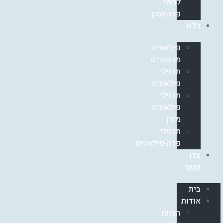
לחולי
פרקינסון
בלוג
פילאטיס
מכשירים
תרגילי
פילאטיס
תרגילי
פילאטיס
מזרן
תרגילי
פרה-פילאטיס
צרו
קשר
בית
אודות
הצוות