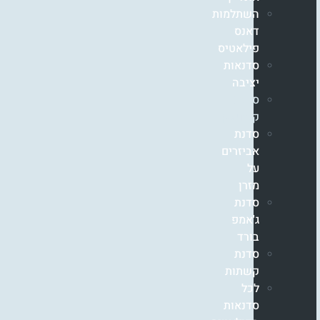
השתלמות
דאנס
פילאטיס
סדנאות
יציבה
סדנת
קאדילק
סדנת
אביזרים
על
מזרן
סדנת
ג'אמפ
בורד
סדנת
קשתות
לכל
סדנאות