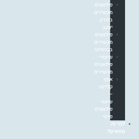
פילאטיס
מכשירים
בזכרון
יעקב
פילאטיס
מכשירים
בבנימינה
שיעורי
פילאטיס
מכשירים
אמץ
קליינט
–
שיעור
פילאטיס
פרטי
למי זה
מתאים?