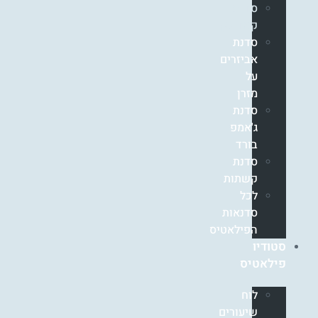
סדנת
קאדילק
סדנת
אביזרים
על
מזרן
סדנת
ג'אמפ
בורד
סדנת
קשתות
לכל
סדנאות
הפילאטיס
סטודיו
פילאטיס
לוח
שיעורים