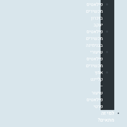
פילאטיס
מכשירים
בזכרון
יעקב
פילאטיס
מכשירים
בבנימינה
שיעורי
פילאטיס
מכשירים
אמץ
קליינט
–
שיעור
פילאטיס
פרטי
למי זה
מתאים?