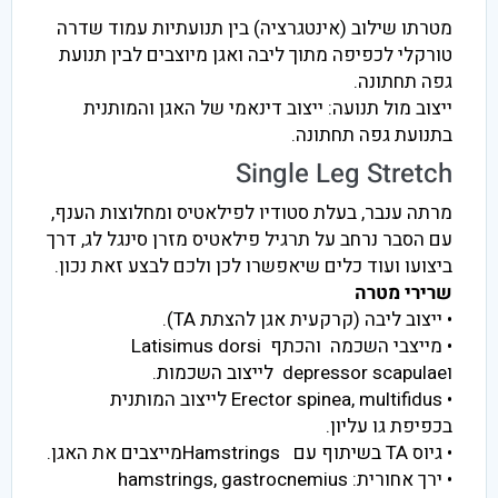
מטרתו שילוב (אינטגרציה) בין תנועתיות עמוד שדרה
טורקלי לכפיפה מתוך ליבה ואגן מיוצבים לבין תנועת
גפה תחתונה.
ייצוב מול תנועה: ייצוב דינאמי של האגן והמותנית
בתנועת גפה תחתונה.
Single Leg Stretch
מרתה ענבר, בעלת סטודיו לפילאטיס ומחלוצות הענף,
עם הסבר נרחב על תרגיל פילאטיס מזרן סינגל לג, דרך
ביצועו ועוד כלים שיאפשרו לכן ולכם לבצע זאת נכון.
שרירי מטרה
• ייצוב ליבה (קרקעית אגן להצתת TA).
• מייצבי השכמה והכתף Latisimus dorsi
וdepressor scapulae לייצוב השכמות.
• Erector spinea, multifidus לייצוב המותנית
בכפיפת גו עליון.
• גיוס TA בשיתוף עם Hamstringsמייצבים את האגן.
• ירך אחורית: hamstrings, gastrocnemius