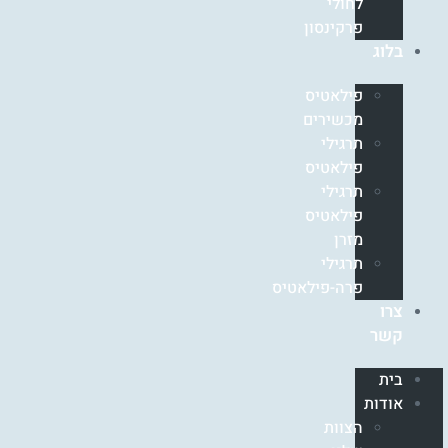
לחולי
פרקינסון
בלוג
פילאטיס
מכשירים
תרגילי
פילאטיס
תרגילי
פילאטיס
מזרן
תרגילי
פרה-פילאטיס
צרו
קשר
בית
אודות
הצוות