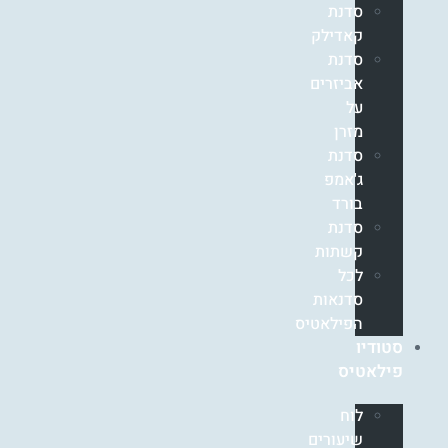
סדנת
קאדילק
סדנת
אביזרים
על
מזרן
סדנת
ג'אמפ
בורד
סדנת
קשתות
לכל
סדנאות
הפילאטיס
סטודיו
פילאטיס
לוח
שיעורים