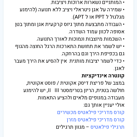
• המותניים נשארות ארוכות ויציבות.
• שמירה על אגן ניטראלי ויציב ללא תנועה (להימנע
מגלגול ל PPT או ל APT).
• העבודה מתבצעת מתוך גיוס קרקעית אגן ומתוך בטן
אסופה לכוון עמוד השדרה.
• השכמות מיוצבות ונמוכות לאורך התנועה.
• יש לשמר את תחושת התארכות הרגל החוצה מהגוף
גם בכפיפת הירך וגם בהרחקה.
• כדי לשמר יציבות מותנית אין להסיע את הירך מעבר
לאגן.
קונטרה אינדיקציות
במצב של פריצת דיסק אקוטית / פוסט אקוטית,
חולשה בטנית, הריון בטרימסטר II III, יש להימנע
מעבודה במנופים מלאים ולהציע התאמות.
אולי יעניין אותך גם:
קורס מדריכי פילאטיס מכשירים
קורס מדריכי פילאטיס מזרן
תרגילי פילאטיס
– מגוון תרגילים