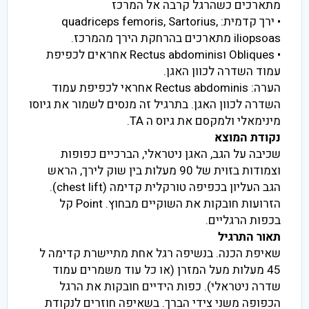
מתארכים כשהרגל קרבה אל המרכז
• ירך קדמית: quadriceps femoris, Sartorius,
iliopsoas מתארכים בהרחקת הירך מהמרכז.
• Obliques וRectus abdominis אחראים לכפיפת
עמוד השדרה לכוון האגן.
הערה: Rectus abdominis אחראי לכפיפת עמוד
השדרה לכוון האגן. בתרגיל זה מנסים לשמור את גיוסו
מינימאלי ולמקסם את גיוס ה TA.
נקודת המוצא
שכיבה על הגב, האגן ניטראלי, הברכיים כפופות
וצמודות בזוית של 90 מעלות בין שוק לירך, הראש
הגב העליון בכפיפה טורקלית קדימה (chest lift).
הזרועות חובקות את השוקיים מבחוץ. Point קל
בכפות הרגליים.
תאור התרגיל
שאיפת הכנה. בנשיפה רגל אחת מתיישרת קדימה ל
45 מעלות מעל המזרן (או כל עוד משמרים עמוד
שדרה ניטראלי). כפות הידיים חובקות את הרגל
הכפופה משני צידי הברך. בשאיפה חוזרים לנקודת