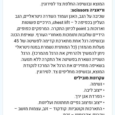
המוצא ובנשיפה החלפת צד לסירוגין.
וריאציה scissors:
שכיבה על הגב, האגן ועמוד השדרה ניטראליים, הגב
העליון בכפיפה ל – chest lift, הירכיים פשוטות
וארוכות ב point לכיוון התקרה. המרפקים כפופים,
הידיים שלובות ותומכות מאחורי העורף. שאיפת הכנה
ובנשיפה רגל אחת מתארכת קדימה לפשיטה של 45
מעלות מהמזרן (כל המותנית נשמרת במנח ניטראלי
ניתן להמשיך ולהרחיק את הרגל מהמרכז). הרגל
השנייה נשארת בפשיטה אל התקרה ללא תנועה.
בשאיפה מחזירים את הרגל אל המרכז לנקודת
המוצא, ובנשיפה מחליפים צד. לסירוגין.
עקרונות מובילים
• נשימה.
• ייצוב ליבה.
• הפרדת אגן ירך.
• ייצוב ומיצוב גפיים תחתונות ועליונות.
• התארכות וקוטביות: קודקוד – זנב, עצמות מושב –
עקבים, אקרומיון – זרת.