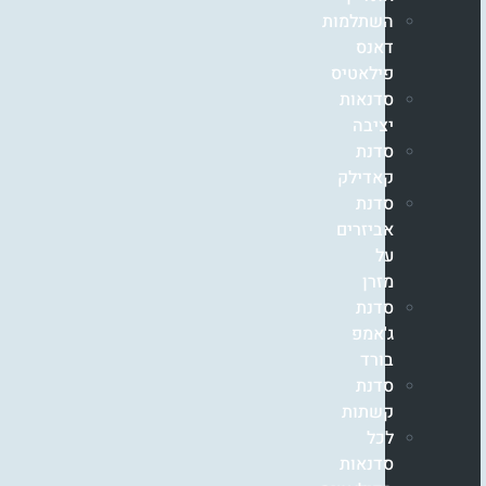
השתלמות
דאנס
פילאטיס
סדנאות
יציבה
סדנת
קאדילק
סדנת
אביזרים
על
מזרן
סדנת
ג'אמפ
בורד
סדנת
קשתות
לכל
סדנאות